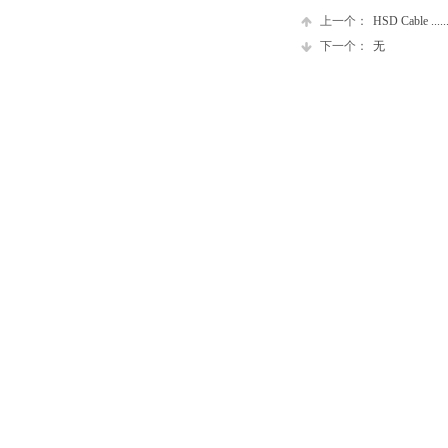
产品中心
上一个：
HSD Cable .....
下一个：
无
消费电子线缆系列
新能源系列
医疗线缆系列
高速互连线缆
车载线缆系列
工业控制用线缆系列
ICT通信线缆系列